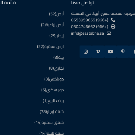
تواصل معنا
قائمة ال
عودية، منطقة عسير، أبها، حي المنسك
أرض
(52)
(+966) 0553959655
أرض زراعية
(2)
(+966) 0504746662
info@eastabha.sa
إيجار
(29)
ارض سكنية
(22)
بيت
(8)
تجاري
(8)
دوبلكس
(3)
دور سكني
(5)
روف للبيع
(1)
شقة إيجار
(78)
شقق سكنية
(14)
شقه للبيع
(14)