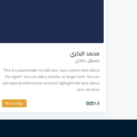
محمد البكري
مسوق عقاري
This si a placeholder to add your own custom text about
the agent. You can add a smaller or larger text. You can
add special information and just highlight the best about
your services.
My Listings