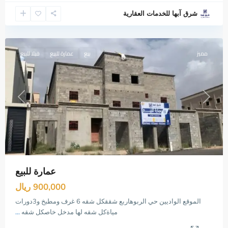
احد
شرق آبها للخدمات العقارية
رفيده
الوادين
مميز
بيع
عمارة للبيع
فيلا للبيع
Previous
Next
عمارة للبيع
900,000 ريال
الموقع الواديين حي الربوهاربع شققكل شقه 6 غرف ومطبخ و3دورات
مياةكل شقه لها مدخل خاصكل شقه
...