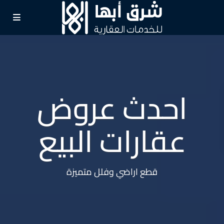
احدث عروض
عقارات البيع
قطع اراضي وفلل متميزة