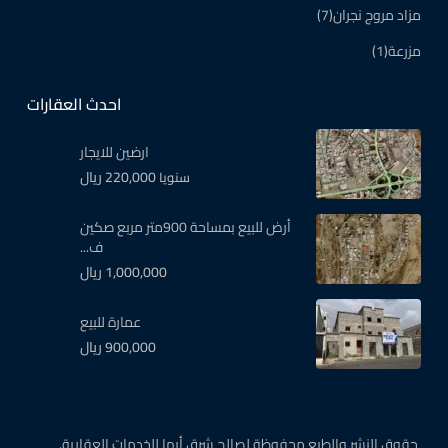
مزاد مروج نجران
(7)
مزرعة
(1)
احدث العقارات
ارضين للايجار
220,000 ريال
سنويا
أرض للبيع بمساحة 900متر مربع صكين
ف...
1,000,000 ريال
عمارة للبيع
900,000 ريال
حقوق النشر والطبع محفوظة لصالح شرق أبها للخدمات العقارية.