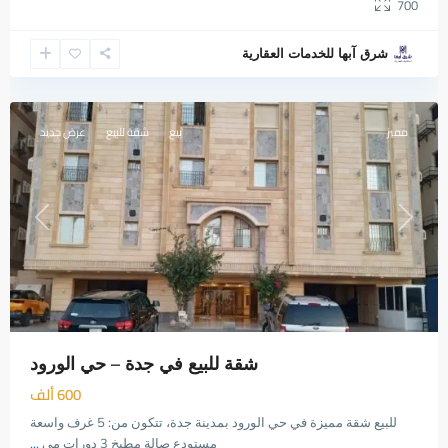
700
شرق آبها للخدمات العقارية
الورود
,
جدة
مميز
بيع
شقة للبيع
عرض جديد
Previous
Next
شقة للبيع في جدة – حي الورود
600 ألف
للبيع شقة مميزة في حي الورود بمدينة جدة، تتكون من: 5 غرف واسعة
مستودع صالة مطبخ 3 دورات مي
...