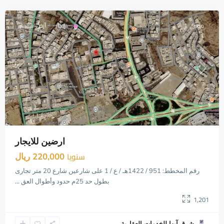
أبها
مميز
إيجار
أرض استثمار
Previous
Next
ارضين للايجار
سنويا
220,000 ريال
رقم المخطط: 951 / 1422هـ / ع / 1 على شارعين شارع 20 متر تجارى
بطول حد 25م حدود وأطوال العق
...
1,201