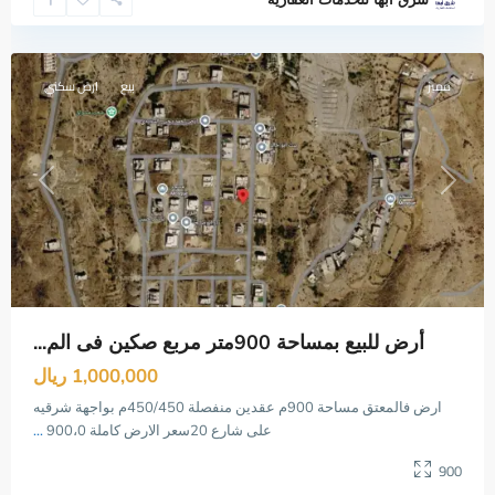
شرق آبها للخدمات العقارية
المعتق
,
أبها
مميز
بيع
ارض سكني
Previous
Next
أرض للبيع بمساحة 900متر مربع صكين فى الم...
1,000,000 ريال
ارض فالمعتق مساحة 900م عقدين منفصلة 450/450م بواجهة شرقيه
على شارع 20سعر الارض كاملة 900،0
...
900
العنود
,