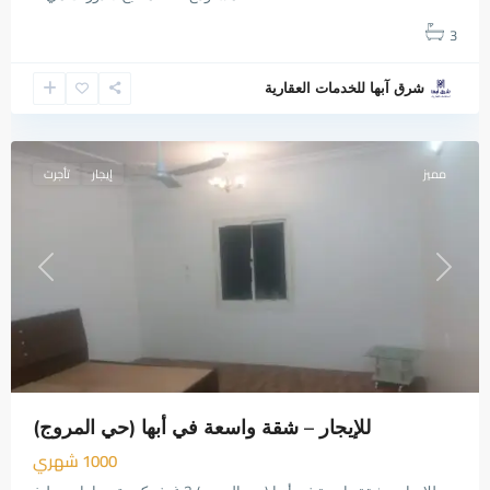
3
شرق آبها للخدمات العقارية
المروج
,
أبها
مميز
إيجار
تأجرت
Previous
Next
للإيجار – شقة واسعة في أبها (حي المروج)
1000 شهري