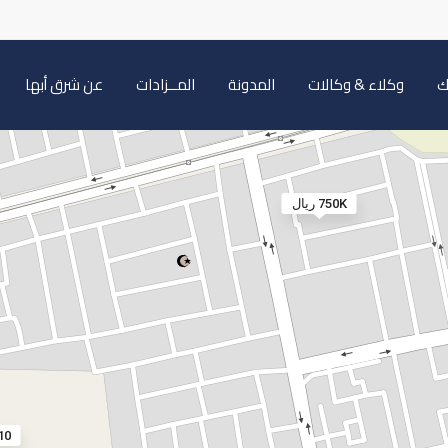
ك
وكلاء & وكالات
المدونة
المــزادات
عن شرق أبها
750K ريال
510 