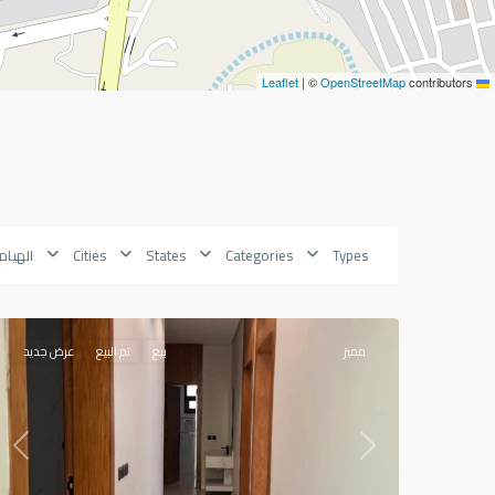
|
©
OpenStreetMap
contributors
Leaflet
Types
Categories
States
Cities
الهيام
الهيام
,
18
أبها
مميز
بيع
تم البيع
عرض جديد
ious
Next