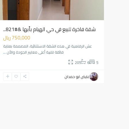
شقة فاخرة للبيع في حي الهيام بأبها &#821...
750,000 ريال
عش الرفاهية في هذه الشقة الاستثنائية، المصممة بعناية
فائقة لتلبية أعلى معايير الجودة والأن
...
205
6
5
عايض ابو حمدان