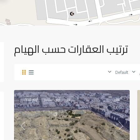
ترتيب العقارات حسب الهيام
Default
الهيام
,
7
أبها
مميز
بيع
أرض استثمار
أرض فضاء
Previous
Next
Prev