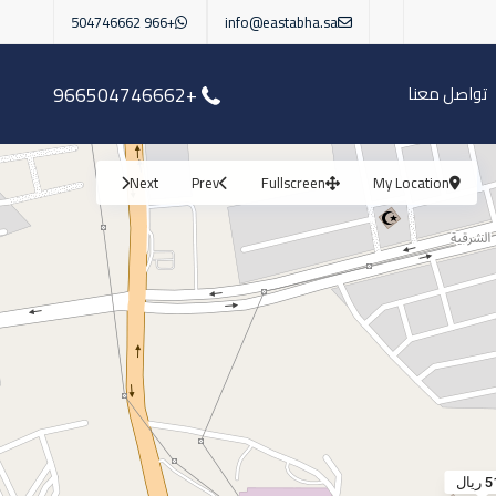
+966 504746662
info@eastabha.sa
تواصل معنا
+966504746662
Next
Prev
Fullscreen
My Location
ريال