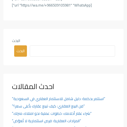
[url "https://wa.me/+966509105981" "WhatsApp"]
البحث
البحث
احدث المقالات
“استثمر بحكمة: دليل شامل للاستثمار العقاري في السعودية”
“فن البيع العقاري: كيف تبيع عقارك بأعلى سعر؟”
“شراء عقار أحلامك: خطوات عملية نحو امتلاك منزلك”
“المزادات العقارية: فرص استثمارية لا تُعوّض”