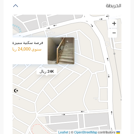
الخريطة
فرصة سكنية مميزة لعائلة تب
سنوي
24,000 ريال
24K ريال
|
©
OpenStreetMap
contributors
Leaflet