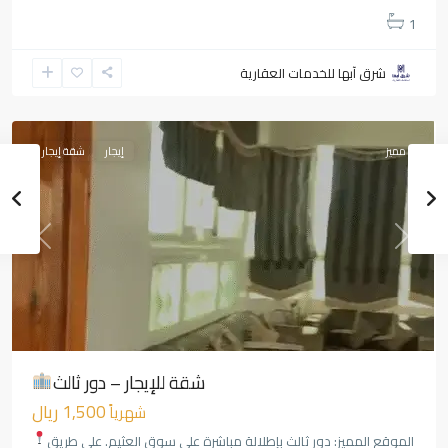
1
حي
شرق آبها للخدمات العقارية
الربوة
,
أبها
مميز
إيجار
شقة إيجار
Previous
Next
شقة للإيجار – دور ثالث
1,500 ريال
شهرياً
الموقع المميز: دور ثالث بإطلالة مباشرة على سوق العثيم. على طريق