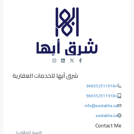
شرق آبها للخدمات العقارية
+966552511918
+966552511918
info@eastabha.sa
eastabha.sa
Contact Me
الاسم (مطلوب)