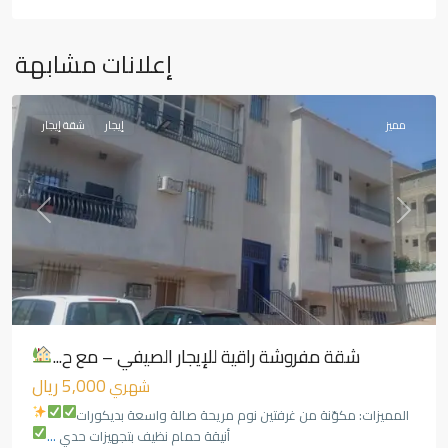
المروج
,
إعلانات مشابهة
أبها
مميز
إيجار
شقة إيجار
Previous
Next
شقة مفروشة راقية للإيجار الصيفي – مع ح...
5,000 ريال
شهري
المميزات:
مكوّنة من غرفتين نوم مريحة
صالة واسعة بديكورات
أنيقة
حمام نظيف بتجهيزات حدي
...