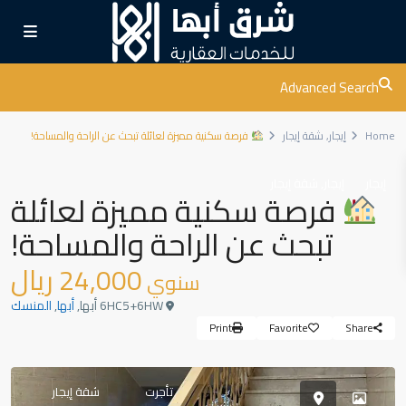
Advanced Search
Home
إيجار
,
شقة إيجار
فرصة سكنية مميزة لعائلة تبحث عن الراحة والمساحة!
,
إيجار
إيجار
شقة إيجار
فرصة سكنية مميزة لعائلة
تبحث عن الراحة والمساحة!
24,000 ريال
سنوي
6HC5+6HW أبها,
أبها
,
المنسك
Print
Favorite
Share
تأجرت
شقة إيجار