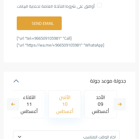
أوافق على شروط اللائحة العامة لحماية البيانات
[url "tel:+966509105981" "Call"]
[url "https://wa.me/+966509105981" "WhatsApp"]
جدولة موعد جولة
لاثاء
الأحد
الأثنين
الثلاثاء
ا
11
10
09
18
سطس
أغسطس
أغسطس
أغسطس
أ