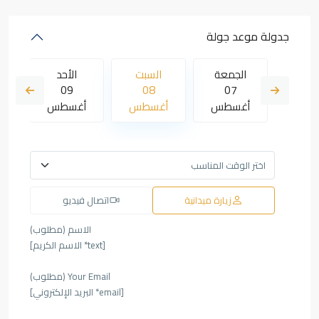
جدولة موعد جولة
لأحد
الجمعة
السبت
الأحد
09
08
07
16
سطس
أغسطس
أغسطس
أغسطس
أ
زيارة ميدانية
اتصال فيديو
الاسم (مطلوب)
[text* الاسم الكريم]
Your Email (مطلوب)
[email* البريد الإلكتروني]