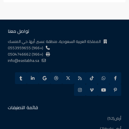
تواصل معنا
المملكة العربية السعودية، منطقة عسير، أبها، حي المنسك
(+966) 0553959655
(+966) 0504746662
info@eastabha.sa
قائمة التصنيفات
أرض
(52)
أرض زراعية
(2)