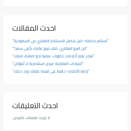
احدث المقالات
“استثمر بحكمة: دليل شامل للاستثمار العقاري في السعودية”
“فن البيع العقاري: كيف تبيع عقارك بأعلى سعر؟”
“شراء عقار أحلامك: خطوات عملية نحو امتلاك منزلك”
“المزادات العقارية: فرص استثمارية لا تُعوّض”
“إدارة الأملاك: حافظ على قيمة عقارك وزد دخلك”
احدث التعليقات
لا توجد تعليقات للعرض.