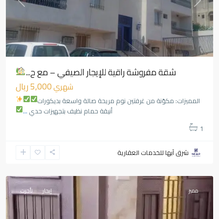
Previous
Next
شقة مفروشة راقية للإيجار الصيفي – مع ح...
5,000 ريال
شهري
المميزات:
مكوّنة من غرفتين نوم مريحة
صالة واسعة بديكورات
أنيقة
حمام نظيف بتجهيزات حدي
...
1
شرق آبها للخدمات العقارية
المروج
,
أبها
مميز
إيجار
تأجرت