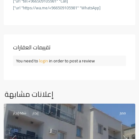
[url "tel:+966509105981" "Call"]
[url "https://wa.me/+966509105981" "WhatsApp"]
تقييمات العقارات
You need to
login
in order to post a review
المروج
,
إعلانات مشابهة
أبها
مميز
إيجار
شقة إيجار