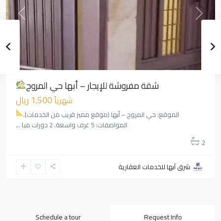
Previous
Next
شقة مفروشة للإيجار – أبها حي المروج
1,500 ريال
شهرياً
الموقع: حي المروج – أبها (موقع مميز قريب من الخدمات).
المواصفات: 5 غرف واسعة. 2 دورات ميا
...
2
شرق آبها للخدمات العقارية
Schedule a tour
Request Info