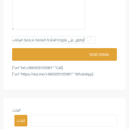
أوافق على شروط اللائحة العامة لحماية البيانات
[url "tel:+966509105981" "Call"]
[url "https://wa.me/+966509105981" "WhatsApp"]
البحث
البحث