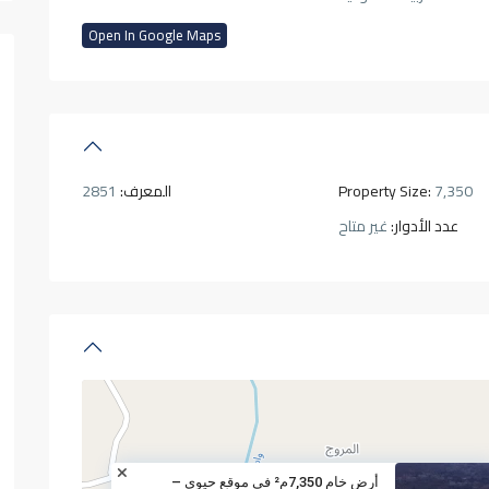
Open In Google Maps
7,350
Property Size:
المعرف:
2851
عدد الأدوار:
غير متاح
أرض خام 7,350م² في موقع حيوي –