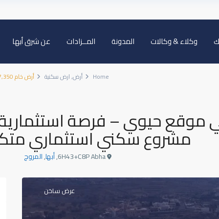
ك
وكلاء & وكالات
المدونة
المــزادات
عن شرق أبها
Home
أرض
,
ارض سكنية
أرض خام 7,350م² في موقع حيوي – فرصة استثمارية لبناء مشروع سكني استثماري متكامل!
 خام 7,350م² في موقع حيوي – فرصة استثمارية
مشروع سكني استثماري متك
6H43+C8P Abha,
أبها
,
المروج
عرض ساخن