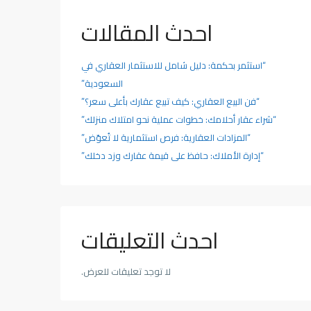
احدث المقالات
“استثمر بحكمة: دليل شامل للاستثمار العقاري في
السعودية”
“فن البيع العقاري: كيف تبيع عقارك بأعلى سعر؟”
“شراء عقار أحلامك: خطوات عملية نحو امتلاك منزلك”
“المزادات العقارية: فرص استثمارية لا تُعوّض”
“إدارة الأملاك: حافظ على قيمة عقارك وزد دخلك”
احدث التعليقات
لا توجد تعليقات للعرض.