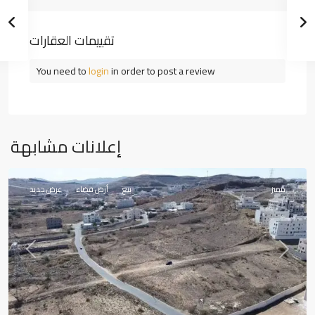
تقييمات العقارات
You need to
login
in order to post a review
إعلانات مشابهة
أبها
مميز
بيع
أرض فضاء
عرض جديد
Previous
Next