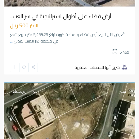
أرض فضاء على أطوال استراتيجية في سر العب...
500 ريال
المتر
تُعرض الآن للبيع أرض فضاء بمساحة كبيرة تبلغ 5,459.25 متر مربع، تقع
في منطقة سر العبب بمدين
...
5,459
المروج
,
شرق آبها للخدمات العقارية
المنسك
,
أبها
مميز
بيع
أرض فضاء
Previous
Next