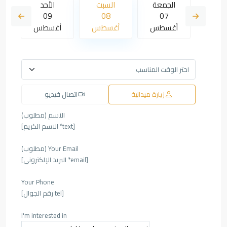
لأحد
الجمعة
السبت
الأحد
09
08
07
16
سطس
أغسطس
أغسطس
أغسطس
أ
زيارة ميدانية
اتصال فيديو
الاسم (مطلوب)
[text* الاسم الكريم]
Your Email (مطلوب)
[email* البريد الإلكتروني]
Your Phone
[tel رقم الجوال]
I'm interested in