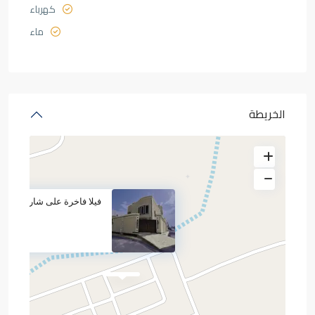
كهرباء
ماء
الخريطة
فيلا فاخرة على شارعين بم