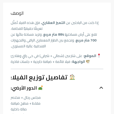
الوصف
إذا كنت من الباحثين عن
التميز العقاري
، فإن هذه الفيلا تُمثّل
تعريفًا حقيقيًا للفخامة.
تقع على أرض مساحتها
884 متر مربع
، وتزيد مساحة بنائها عن
700 متر مربع
، وتجمع بين الطراز المعماري الراقي والتجهيزات
الفندقية عالية المستوى.
الموقع:
على شارعين (شمالي + شرقي) في حي راقٍ وهادئ
الواجهة:
فيلا قائمة + ضيافة خارجية + جلسات فاخرة
تفاصيل توزيع الفيلا:
الدور الأرضي:
مجلس رجال + مختصر
مقلط + مطبخ ضيافة
صالة داخلية