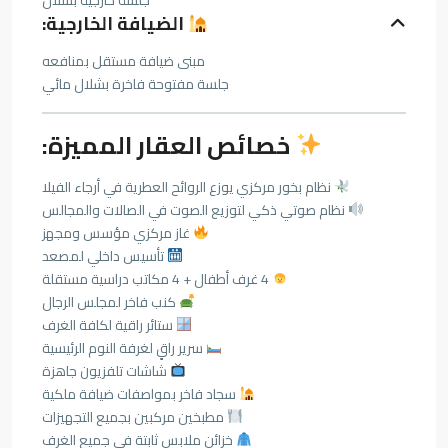
الضيافة الخارجية:
مبنى ضيافة مستقل بمنافعه
جلسة مفتوحة فاخرة بشلال مائي
خصائص العقار المميزة:
نظام بخور مركزي يوزع الروائح العطرية في أرجاء الفيلا
نظام صوتي ذكي لتوزيع الصوت في الصالات والمجالس
غاز مركزي مؤسس ومجهز
تأسيس داخلي لمصعد
4 غرف أطفال + 4 مكاتب دراسية مستقلة
كنب فاخر لمجلس الرجال
ستائر راقية لكافة الغرف
سرير راقٍ لغرفة النوم الرئيسية
شاشات تلفزيون جاهزة
سجاد فاخر بمواصفات ضيافة ملكية
مطبخين مركبين بجميع التجهيزات
خزائن ملابس ثابتة في جميع الغرف