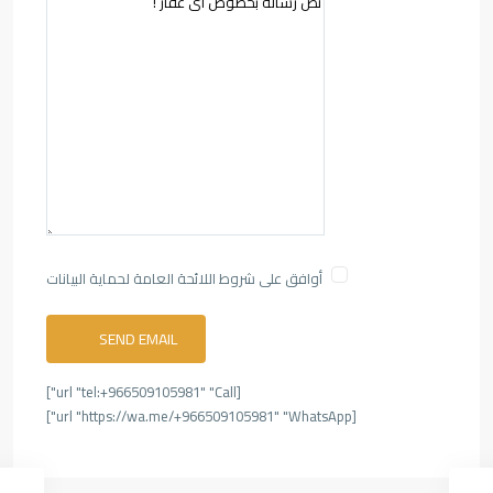
أوافق على شروط اللائحة العامة لحماية البيانات
[url "tel:+966509105981" "Call"]
[url "https://wa.me/+966509105981" "WhatsApp"]