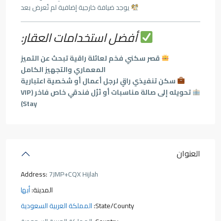
يوجد ضيافة خارجية إضافية لم تُعرض بعد
أفضل استخدامات العقار:
قصر سكني فخم لعائلة راقية تبحث عن التميز
المعماري والتجهيز الكامل
سكن تنفيذي راقٍ لرجل أعمال أو شخصية اعتبارية
تحويله إلى صالة مناسبات أو نُزُل فندقي خاص فاخر (VIP
Stay)
العنوان
Address:
7JMP+CQX Hijlah
المدينة:
أبها
State/County:
المملكة العربية السعودية