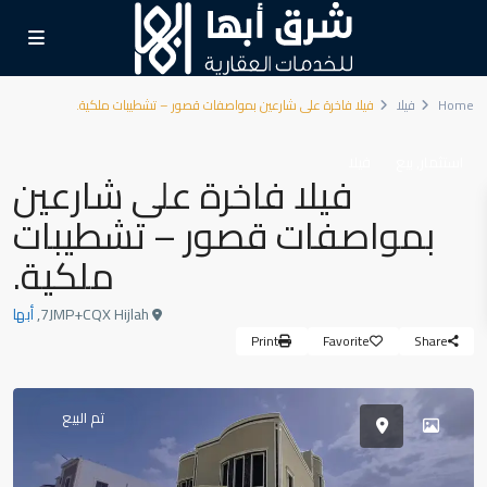
Home
فيلا
فيلا فاخرة على شارعين بمواصفات قصور – تشطيبات ملكية.
,
استثمار
بيع
فيلا
فيلا فاخرة على شارعين
بمواصفات قصور – تشطيبات
ملكية.
7JMP+CQX Hijlah,
أبها
Print
Favorite
Share
تم البيع