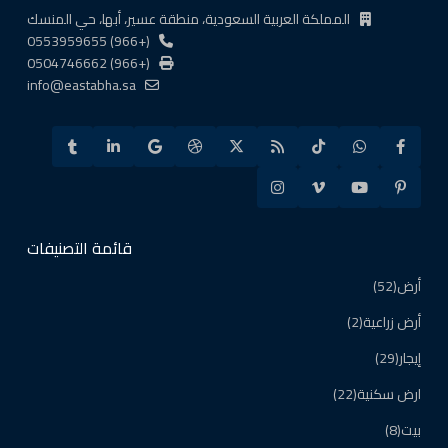
المملكة العربية السعودية، منطقة عسير، أبها، حي المنسك
(+966) 0553959655
(+966) 0504746662
info@eastabha.sa
قائمة التصنيفات
أرض
(52)
أرض زراعية
(2)
إيجار
(29)
ارض سكنية
(22)
بيت
(8)