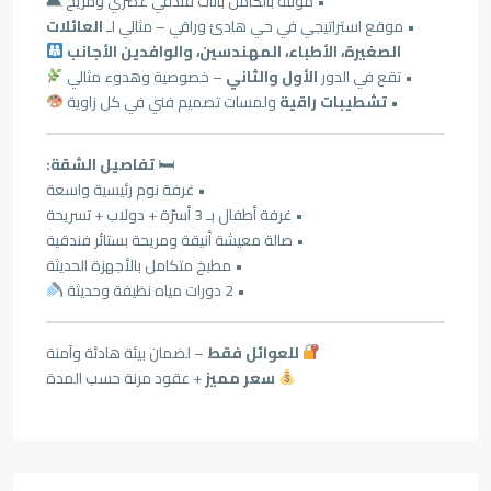
• مؤثثة بالكامل بأثاث فندقي عصري ومريح 🛋
• موقع استراتيجي في حي هادئ وراقي – مثالي لـ
العائلات
الصغيرة، الأطباء، المهندسين، والوافدين الأجانب
• تقع في الدور
الأول والثاني
– خصوصية وهدوء مثالي
•
تشطيبات راقية
ولمسات تصميم فني في كل زاوية
🛏
تفاصيل الشقة:
• غرفة نوم رئيسية واسعة
• غرفة أطفال بـ 3 أسرّة + دولاب + تسريحة
• صالة معيشة أنيقة ومريحة بستائر فندقية
• مطبخ متكامل بالأجهزة الحديثة
• 2 دورات مياه نظيفة وحديثة
للعوائل فقط
– لضمان بيئة هادئة وآمنة
سعر مميز
+ عقود مرنة حسب المدة