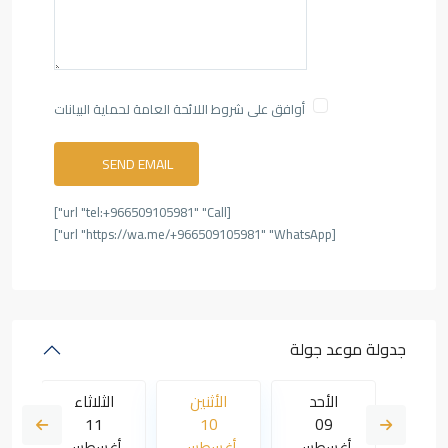
أوافق على شروط اللائحة العامة لحماية البيانات
[url "tel:+966509105981" "Call"]
[url "https://wa.me/+966509105981" "WhatsApp"]
جدولة موعد جولة
لاثاء
الأحد
الأثنين
الثلاثاء
ا
11
10
09
18
سطس
أغسطس
أغسطس
أغسطس
أ