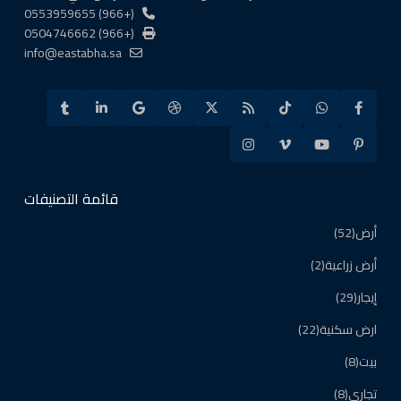
(+966) 0553959655
(+966) 0504746662
info@eastabha.sa
قائمة التصنيفات
أرض
(52)
أرض زراعية
(2)
إيجار
(29)
ارض سكنية
(22)
بيت
(8)
تجاري
(8)