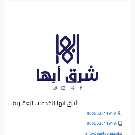
شرق آبها للخدمات العقارية
+966552511918
+966552511918
info@eastabha.sa