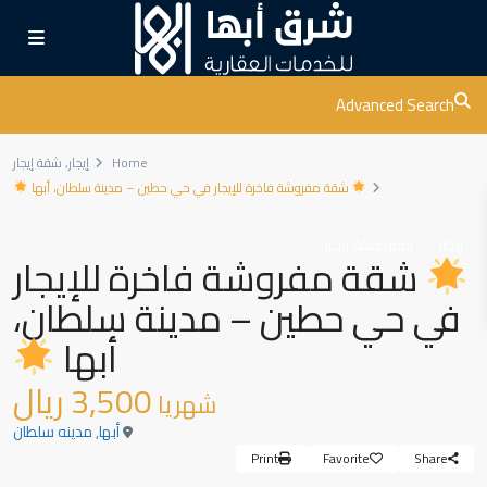
Advanced Search
Home
إيجار
,
شقة إيجار
شقة مفروشة فاخرة للإيجار في حي حطين – مدينة سلطان، أبها
,
إيجار
إيجار
شقة إيجار
شقة مفروشة فاخرة للإيجار
في حي حطين – مدينة سلطان،
أبها
3,500 ريال
شهريا
أبها
,
مدينه سلطان
Print
Favorite
Share