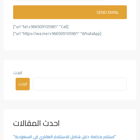
[url "tel:+966509105981" "Call"]
[url "https://wa.me/+966509105981" "WhatsApp"]
البحث
البحث
احدث المقالات
“استثمر بحكمة: دليل شامل للاستثمار العقاري في السعودية”