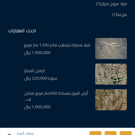
مزاد مروج نجران
(7)
مزرعة
(1)
احدث العقارات
فيلا مميزة تشطيب فاخر 1200 متر مربع
1,900,000 ريال
ارضين للايجار
220,000 ريال
سنويا
أرض للبيع بمساحة 900متر مربع صكين
ف...
1,000,000 ريال
حقوق النشر والطبع محفوظة لصالح شرق أبها للخدمات العقارية.
شرق آبها