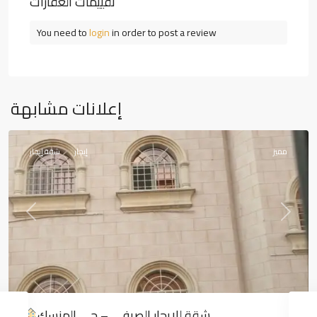
تقييمات العقارات
You need to
login
in order to post a review
المنسك
,
إعلانات مشابهة
أبها
مميز
إيجار
شقة إيجار
Previous
Next
شقة للإيجار الصيفي – حي المنسك