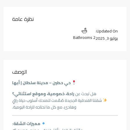
نظرة عامة
Updated On:
2 Bathrooms
يوليو 3, 2025
الوصف
حي حطين – مدينة سلطان | أبها
هل تبحث عن
راحة، خصوصية، وموقع استثنائي؟
شقتنا الفندقية الجديدة صُمّمت لتمنحك أسلوب حياة راقٍ
وهادئ، مع كل ما تحتاجه للراحة اليومية.
مميزات الشقة: