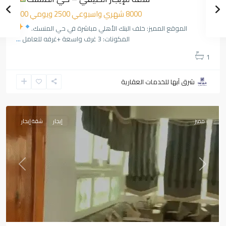
8000 شهري واسبوعي 2500 ويومي 600
الموقع المميز: خلف البنك الأهلي مباشرة في حي المنسك.
المكونات: 3 غرف واسعة +غرفه للعامل
...
1
حي
شرق آبها للخدمات العقارية
الربوة
,
أبها
مميز
إيجار
شقة إيجار
Previous
Next