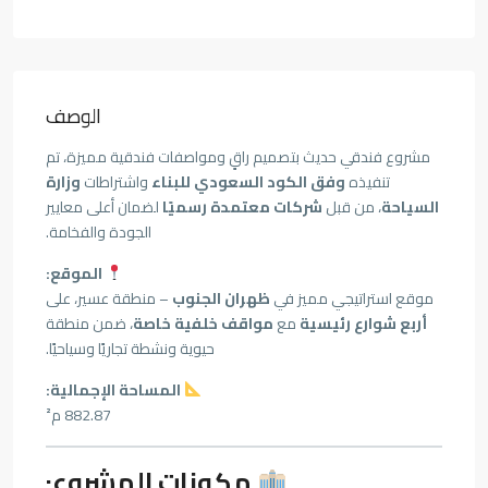
الوصف
مشروع فندقي حديث بتصميم راقٍ ومواصفات فندقية مميزة، تم
تنفيذه
وفق الكود السعودي للبناء
واشتراطات
وزارة
السياحة
، من قبل
شركات معتمدة رسميًا
لضمان أعلى معايير
الجودة والفخامة.
الموقع:
موقع استراتيجي مميز في
ظهران الجنوب
– منطقة عسير، على
أربع شوارع رئيسية
مع
مواقف خلفية خاصة
، ضمن منطقة
حيوية ونشطة تجاريًا وسياحيًا.
المساحة الإجمالية:
882.87 م²
مكونات المشروع: