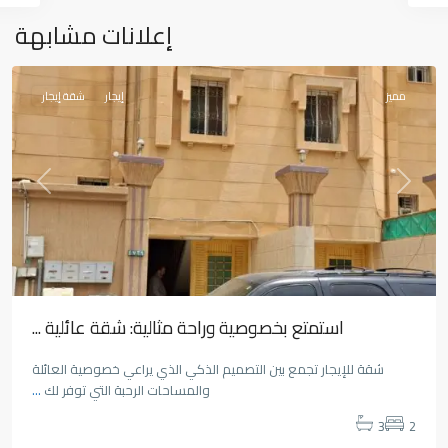
المنسك
,
إعلانات مشابهة
أبها
مميز
إيجار
شقة إيجار
Previous
Next
استمتع بخصوصية وراحة مثالية: شقة عائلية ...
شقة للإيجار تجمع بين التصميم الذكي الذي يراعي خصوصية العائلة
والمساحات الرحبة التي توفر لك
...
3
2