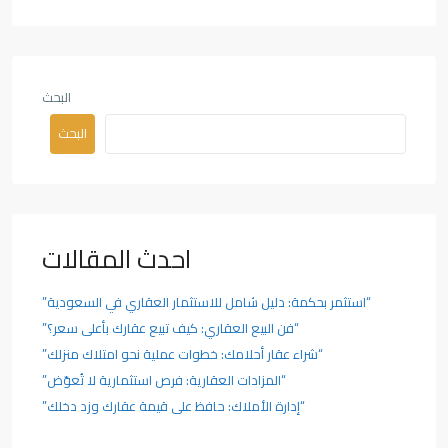
البحث
البحث
احدث المقالات
“استثمر بحكمة: دليل شامل للاستثمار العقاري في السعودية”
“فن البيع العقاري: كيف تبيع عقارك بأعلى سعر؟”
“شراء عقار أحلامك: خطوات عملية نحو امتلاك منزلك”
“المزادات العقارية: فرص استثمارية لا تُعوّض”
“إدارة الأملاك: حافظ على قيمة عقارك وزد دخلك”