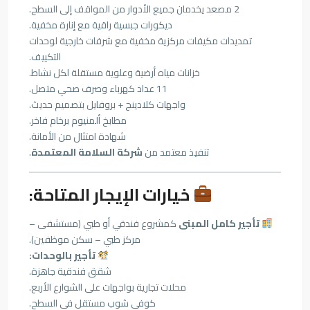
2 مصعد يخدمان جميع الأدوار من المواقف إلى السطح.
ديكورات جبسية راقية مع إنارة مخفية.
تمديدات مكيفات مركزية مخفية مع شرفات خارجية لوحدات
التكييف.
خزانات مياه أرضية وعلوية مستقلة لكل نشاط.
11 عداد كهرباء وصرف صحي متصل.
واجهات كلادينج + بروفايل بتصميم حديث.
مطابخ ألمنيوم برخام فاخر.
شهادة امتثال من الأمانة.
تنفيذ معتمد من
شركة السلامة المعتمدة
.
خيارات الإيجار المتاحة:
تأجير كامل المبنى
كمشروع فندقي أو طبي (مستشفى –
مركز طبي – سكن موظفين).
تأجير بالوحدات:
شقق فندقية جاهزة.
محلات تجارية بواجهات على الشوارع الأربع.
كوفي شوب مستقل في السطح.