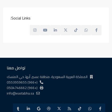
Social Links:
تواصل معنا
المملكة العربية السعودية، منطقة عسير، أبها، حي المنسك
(+966) 0553959655
(+966) 0504746662
info@eastabha.sa