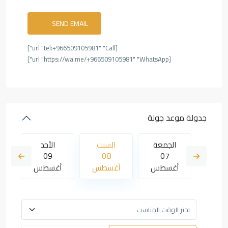
[url "tel:+966509105981" "Call"]
[url "https://wa.me/+966509105981" "WhatsApp"]
جدولة موعد جولة
لأحد
الجمعة
السبت
الأحد
09
08
07
16
سطس
أغسطس
أغسطس
أغسطس
أ