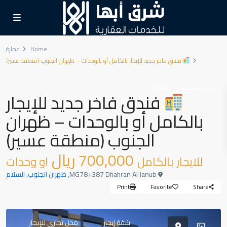
Home
عمارة
فندق فاخر جديد للإيجار بالكامل أو بالوحدات – ظهران الجنوب (منطقة عسير)
,
إيجار
استثمار
عمارة
فندق فاخر جديد للإيجار
بالكامل أو بالوحدات – ظهران
الجنوب (منطقة عسير)
700,000 ريال
للايجار بالكامل
او وحدات
MG78+387 Dhahran Al Janub,
ظهران الجنوب
,
السلام
Print
Favorite
Share
شقة إيجار
محل تجاري للإيجار