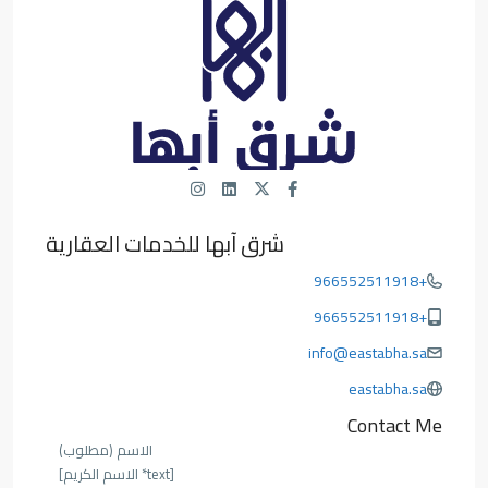
شرق آبها للخدمات العقارية
+966552511918
+966552511918
info@eastabha.sa
eastabha.sa
Contact Me
الاسم (مطلوب)
[text* الاسم الكريم]