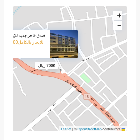
فندق فاخر جديد للإيجار بالك
للايجار بالكامل
700,000 ريال
700K ريال
|
©
OpenStreetMap
contributors
Leaflet