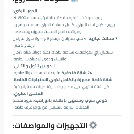
الدور الأرضي:
يوجد مواقف خلفيه ملاصقه للفندق بمساحه 500متر.
ويوجد كراج تحت المبني بكامل مساحة المبني مسفلت ومجهز.
ومواقف امام المحلات مجهزه ومخططه .
7 محلات تجارية
(4 منها بميزانين بارتفاع 9م – و3 بدون ميزانين
بإرتفاع 5 متر).
استقبال راقٍ بمواصفات سياحية كاملة، يضم دورات مياه للرجال
والنساء وذوي الاحتياجات الخاصة.
الدورين الأول والثاني:
24 شقة فندقية
متنوعة المساحات والتصاميم.
شقة خاصة مجهزة بالكامل لذوي الاحتياجات الخاصة.
كل شقة تحتوي على مطبخ راكب، وتشطيبات فندقية راقية.
الملحق العلوي:
كوفي شوب ومقهى بإطلالة بانورامية
، مزود بجميع
الخدمات اللازمة للتشغيل مع توافر غرف خاصه .
التجهيزات والمواصفات: