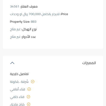
معرف العقار:
34561
Price:
700,000 ريال
للايجار بالكامل
او وحدات
Property Size:
883
نوع الهيكل:
غير متاح
عدد الأدوار:
غير متاح
المميزات
تفاصيل خارجية
شُرفة ، بلكونة
فناء أمامي
فناء خلفي
كراج ملحق