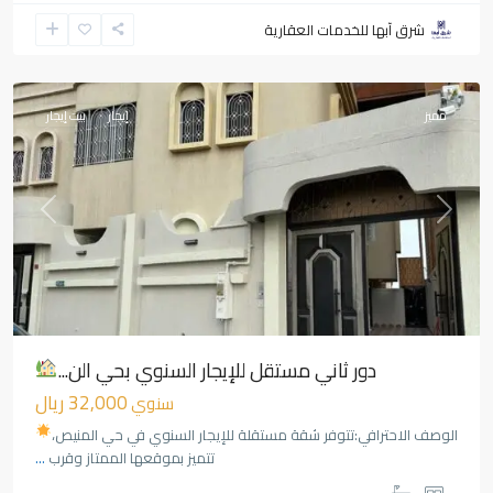
شرق آبها للخدمات العقارية
النميص
,
أبها
مميز
إيجار
بيت إيجار
Previous
Next
دور ثاني مستقل للإيجار السنوي بحي الن...
32,000 ريال
سنوي
الوصف الاحترافي:تتوفر شقة مستقلة للإيجار السنوي في حي المنيص،
تتميز بموقعها الممتاز وقرب
...