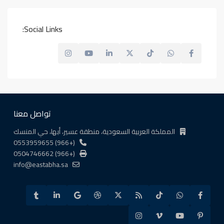
Social Links:
تواصل معنا
المملكة العربية السعودية، منطقة عسير، أبها، حي المنسك
(+966) 0553959655
(+966) 0504746662
info@eastabha.sa