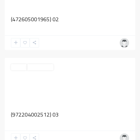
02 (472605001965)
مزاد ركائز جازان
مزادات
03 (972204002512)