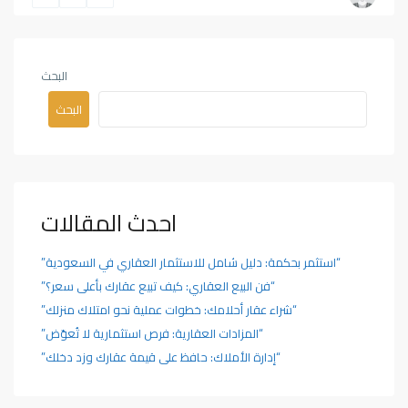
البحث
البحث
احدث المقالات
“استثمر بحكمة: دليل شامل للاستثمار العقاري في السعودية”
“فن البيع العقاري: كيف تبيع عقارك بأعلى سعر؟”
“شراء عقار أحلامك: خطوات عملية نحو امتلاك منزلك”
“المزادات العقارية: فرص استثمارية لا تُعوّض”
“إدارة الأملاك: حافظ على قيمة عقارك وزد دخلك”