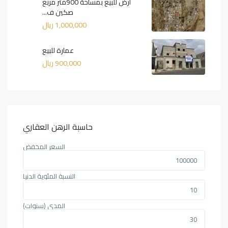
أرض للبيع بمساحة 900متر مربع
صكين ف...
1,000,000 ريال
عمارة للبيع
900,000 ريال
حاسبة الرهن العقاري
السعر المخفض
النسبة المئوية الدنيا
المدى (سنوات)