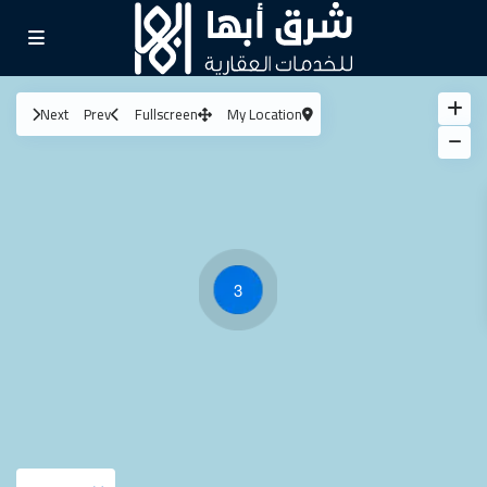
Next
Prev
Fullscreen
My Location
3