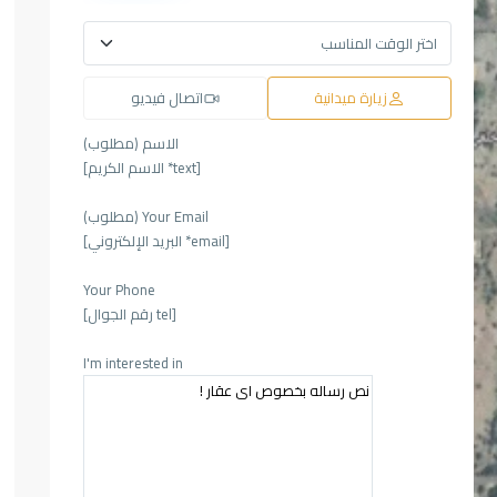
ثاء
الأربعاء
الخميس
الجمعة
السبت
الأحد
16
15
14
13
12
طس
أغسطس
أغسطس
أغسطس
أغسطس
أغسطس
زيارة ميدانية
اتصال فيديو
الاسم (مطلوب)
[text* الاسم الكريم]
Your Email (مطلوب)
[email* البريد الإلكتروني]
Your Phone
[tel رقم الجوال]
I'm interested in