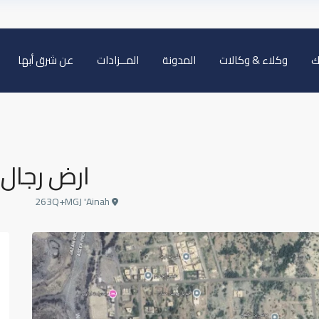
ك
وكلاء & وكالات
المدونة
المــزادات
عن شرق أبها
ارض رجال 
263Q+MGJ 'Ainah
الخميس
الجمعة
السبت
الأحد
16
15
14
13