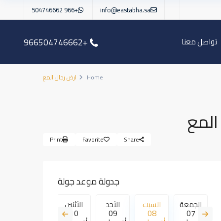
+966 504746662
info@eastabha.sa
تواصل معنا
+966504746662
Home
ارض رجال المع
المع
Print
Favorite
Share
جدولة موعد جولة
الجمعة
السبت
الأحد
الأثنين
الثلاثاء
الأ
2
11
10
09
08
07