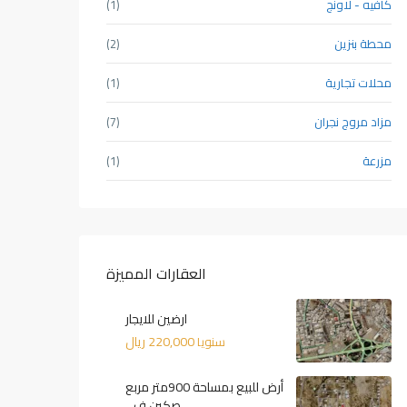
كافيه - لاونج
(1)
محطة بنزين
(2)
محلات تجارية
(1)
مزاد مروج نجران
(7)
مزرعة
(1)
العقارات المميزة
ارضين للايجار
220,000 ريال
سنويا
أرض للبيع بمساحة 900متر مربع
صكين ف...