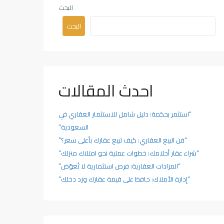
البحث
البحث
احدث المقالات
“استثمر بحكمة: دليل شامل للاستثمار العقاري في
السعودية”
“فن البيع العقاري: كيف تبيع عقارك بأعلى سعر؟”
“شراء عقار أحلامك: خطوات عملية نحو امتلاك منزلك”
“المزادات العقارية: فرص استثمارية لا تُعوّض”
“إدارة الأملاك: حافظ على قيمة عقارك وزد دخلك”