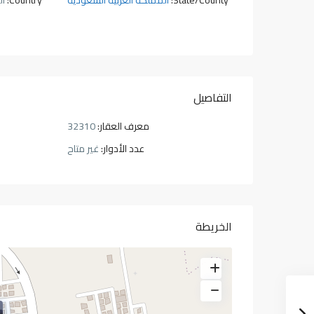
State/County:
المملكة العربية السعودية
Country:
ال
التفاصيل
معرف العقار:
32310
عدد الأدوار:
غير متاح
الخريطة