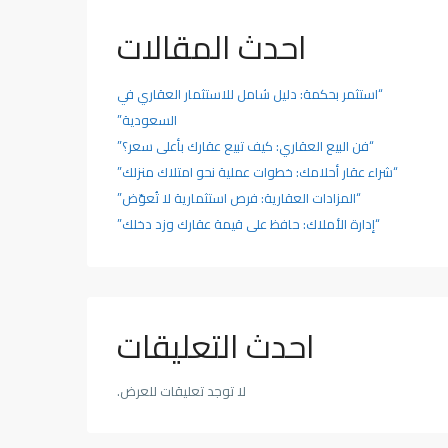
احدث المقالات
“استثمر بحكمة: دليل شامل للاستثمار العقاري في
السعودية”
“فن البيع العقاري: كيف تبيع عقارك بأعلى سعر؟”
“شراء عقار أحلامك: خطوات عملية نحو امتلاك منزلك”
“المزادات العقارية: فرص استثمارية لا تُعوّض”
“إدارة الأملاك: حافظ على قيمة عقارك وزد دخلك”
احدث التعليقات
لا توجد تعليقات للعرض.