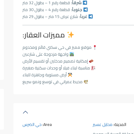
شرقاً:
قطعة رقم 1 – بطول 32 متر
جنوباً:
قطعة رقم 4 – بطول 30 متر
غرباً:
شارع عرض 15 متر – بطول 29 متر
مميزات العقار:
موقع مميز في حي سكني قائم ومخدوم
واجهة مزدوجة على شارعين
إمكانية تصميم مدخلين أو تقسيم الأرض
مناسبة لبناء فيلا أو وحدات سكنية صغيرة
أرض مستوية وجاهزة للبناء
محيط عمراني في توسع ونمو سريع
المدينة:
محايل عسير
Area:
حي الضرس