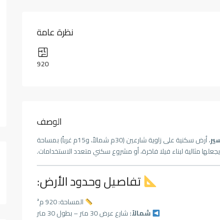
نظرة عامة
920
الوصف
ير
، أرض سكنية على زاوية شارعين (30م شمالاً، و15م غرباً) بمساحة
يجعلها مثالية لبناء فيلا فاخرة، أو مشروع سكني متعدد الاستخدامات.
تفاصيل وحدود الأرض:
المساحة: 920 م²
شمالاً:
شارع عرض 30 متر – بطول 30 متر