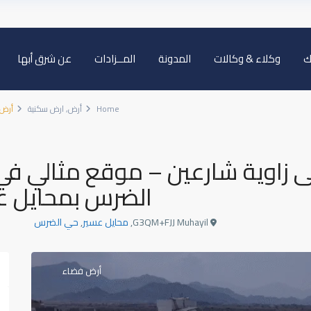
ك
وكلاء & وكالات
المدونة
المــزادات
عن شرق أبها
Home
أرض
,
ارض سكنية
أرض سكنية 920م² على زاوية
سكنية 920م² على زاوية شارعين – موقع مثالي
الضرس بمحايل ع
G3QM+FJJ Muhayil,
محايل عسير
,
حي الضرس
أرض فضاء