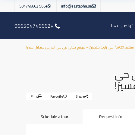
+966 504746662
info@eastabha.sa
تواصل معنا
+966504746662
 شارعين – موقع مثالي في حي الضرس بمحايل عسير!
 في حي
سير!
Print
Favorite
Share
Schedule a tour
Request Info