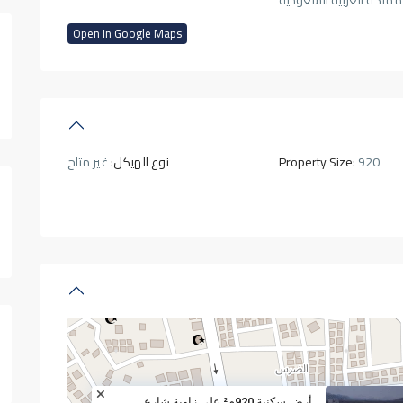
مملكة العربية السعودية
Open In Google Maps
920
Property Size:
نوع الهيكل:
غير متاح
أرض سكنية 920م² على زاوية شارع