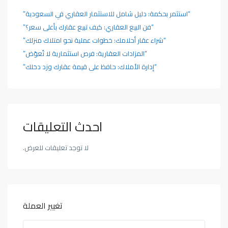
“استثمر بحكمة: دليل شامل للاستثمار العقاري في السعودية”
“فن البيع العقاري: كيف تبيع عقارك بأعلى سعر؟”
“شراء عقار أحلامك: خطوات عملية نحو امتلاك منزلك”
“المزادات العقارية: فرص استثمارية لا تُعوّض”
“إدارة الأملاك: حافظ على قيمة عقارك وزد دخلك”
احدث التعليقات
لا توجد تعليقات للعرض.
تغيير العملة