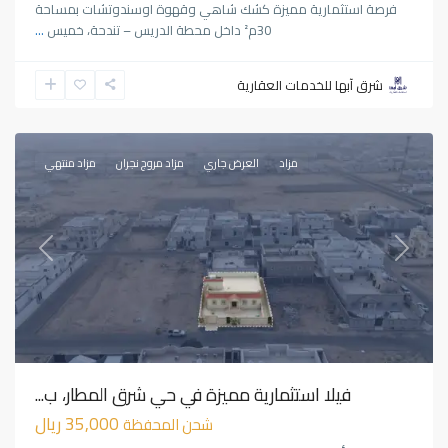
فرصة استثمارية مميزة كشك شاهي وقهوة اوسندوتشات بمساحة
30م² داخل محطة الدريس – تندحة، خميس
...
شرق
شرق آبها للخدمات العقارية
المطار
,
نجران
مزاد
العرض جاري
مزاد مروج نجران
مزاد منتهي
Previous
Next
فيلا استثمارية مميزة في حي شرق المطار، ب...
35,000 ريال
شحن المحفظة