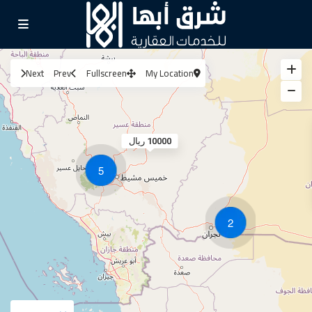
Next
Prev
Fullscreen
My Location
10000 ريال
5
2