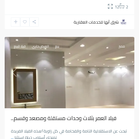
12
2
شرق آبها للخدمات العقارية
البديع
,
أبها
مميز
بيع
العرض جاري
فيلا للبيع
Previous
Next
فيلا العمر بثلاث وحدات مستقلة ومصعد وقسم...
تبحث عن الاستقلالية التامة والفخامة في كل زاوية؟هذه الفيلا الفريدة
تمنحك أسلوب حياة استثنا
...