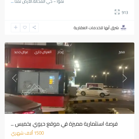
نموًا – حي المحالة.الأرض تمتا
...
913
الموسي
,
شرق آبها للخدمات العقارية
خميس
مشيط
مميز
إيجار
العرض جاري
عرض جديد
Previous
Next
فرصة استثمارية مميزة في موقع حيوي بخميس ...
1500 ألاف شهري