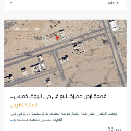
الربوة
,
Default
خميس
مشيط
مميز
بيع
العرض جاري
Previous
Next
قطعة ارض مميزة للبيع في حي الربوة، خميس ...
625 ريال
للمتر
وصف العقار: يُعتبر هذا العقار فرصة استثمارية وسكنية نادرة في حي
الربوة، خميس مشيط، منطقة ع
...
800