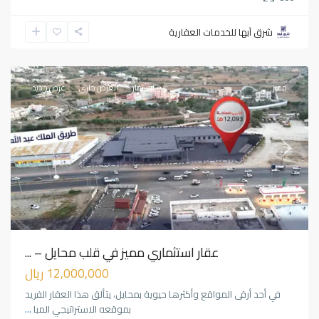
شرق آبها للخدمات العقارية
محايل
عسير
مميز
استثمار
العرض جاري
عرض جديد
Previous
Next
عقار استثماري مميز في قلب محايل – ...
12,000,000 ريال
في أحد أرقى المواقع وأكثرها حيوية بمحايل، يتألق هذا العقار الفريد
بموقعه الاستراتيجي المبا
...