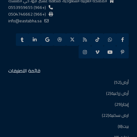
المملكة العربية السعودية، منطقة عسير، أبها، حي المنسك
(+966) 0553959655
(+966) 0504746662
info@eastabha.sa
قائمة التصنيفات
أرض
(52)
أرض زراعية
(2)
إيجار
(29)
ارض سكنية
(22)
بيت
(8)