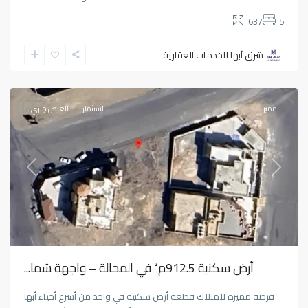
637
5
شرق آبها للخدمات العقارية
المحالة
,
أبها
مميز
استثمار
العرض جاري
Previous
Next
أرض سكنية 912.5م² في المحالة – واجهة شما...
فرصة مميزة لامتلاك قطعة أرض سكنية في واحد من أسرع أحياء أبها